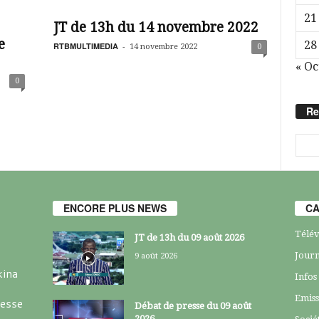
21
JT de 13h du 14 novembre 2022
e
28
RTBMULTIMEDIA
-
14 novembre 2022
0
« Oc
0
Re
ENCORE PLUS NEWS
CA
Télév
JT de 13h du 09 août 2026
Journ
9 août 2026
kina
Infos
Emiss
resse
Débat de presse du 09 août
2026