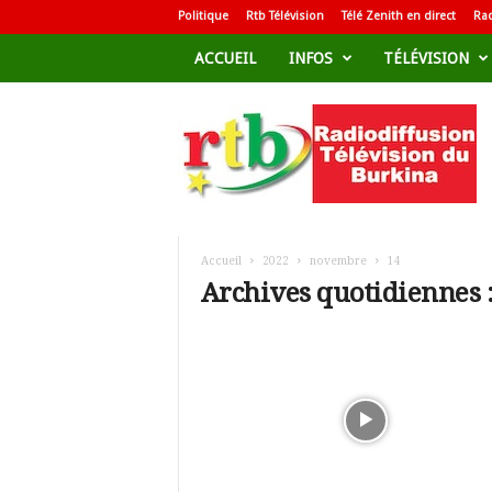
Politique
Rtb Télévision
Télé Zenith en direct
Rad
ACCUEIL
INFOS
TÉLÉVISION
R
a
d
i
o
d
i
f
Accueil
2022
novembre
14
f
Archives quotidiennes 
u
s
i
o
n
T
é
l