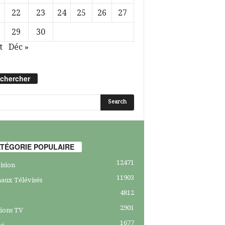
22
23
24
25
26
27
29
30
t
Déc »
chercher
TÉGORIE POPULAIRE
12471
ision
11903
aux Télévisés
4812
2901
ions TV
1677