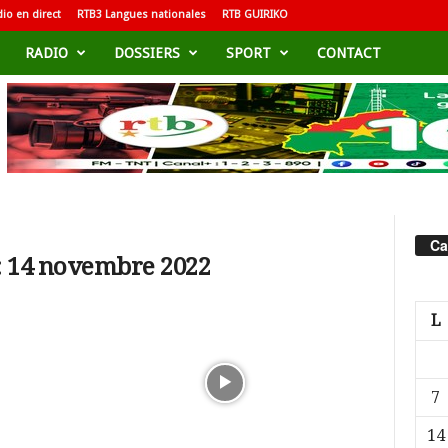
io en direct
RTB3 Langues nationales
RTB GUIRIKO
RADIO
DOSSIERS
SPORT
CONTACT
Ca
: 14 novembre 2022
L
7
14