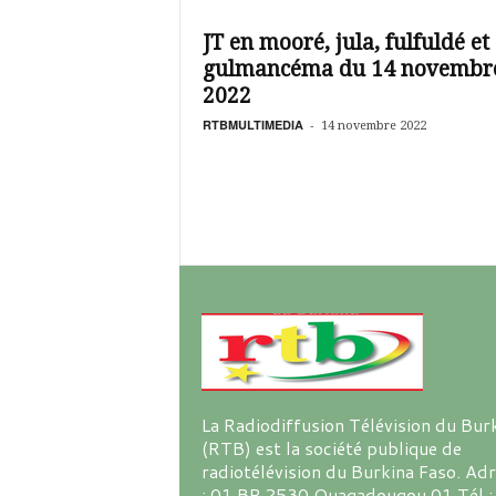
é
v
JT en mooré, jula, fulfuldé et
i
gulmancéma du 14 novembr
s
i
2022
o
RTBMULTIMEDIA
-
14 novembre 2022
n
d
u
B
u
r
k
i
n
a
La Radiodiffusion Télévision du Bur
(RTB) est la société publique de
radiotélévision du Burkina Faso. Ad
: 01 BP 2530 Ouagadougou 01 Tél :