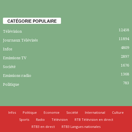
CATÉGORIE POPULAIRE
12458
Télévision
11894
Journaux Télévisés
4809
Infos
2897
Emissions TV
1676
Société
1368
Emissions radio
783
Politique
Infos
Politique
Economie
Société
International
Culture
Sports
Radio
Télévision
RTB Télévision en direct
RTB3 en direct
RTB3 Langues nationales