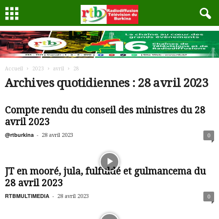
Accueil
2023
avril
28
Archives quotidiennes : 28 avril 2023
Compte rendu du conseil des ministres du 28
avril 2023
@rtburkina
-
28 avril 2023
0
JT en mooré, jula, fulfuldé et gulmancema du
28 avril 2023
RTBMULTIMEDIA
-
28 avril 2023
0