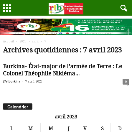
Accueil
2023
avril
7
Archives quotidiennes : 7 avril 2023
Burkina- État-major de l’armée de Terre : Le
Colonel Théophile Nikiéma...
@rtburkina
-
7 avril 2023
0
Calendrier
avril 2023
L
M
M
J
V
S
D