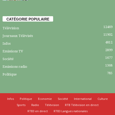
CATÉGORIE POPULAIRE
12469
Télévision
11902
Journaux Télévisés
4812
Infos
2899
Emissions TV
1677
Société
1368
Emissions radio
785
Politique
Infos
Politique
Economie
Société
International
Culture
Sports
Radio
Télévision
RTB Télévision en direct
RTB3 en direct
RTB3 Langues nationales