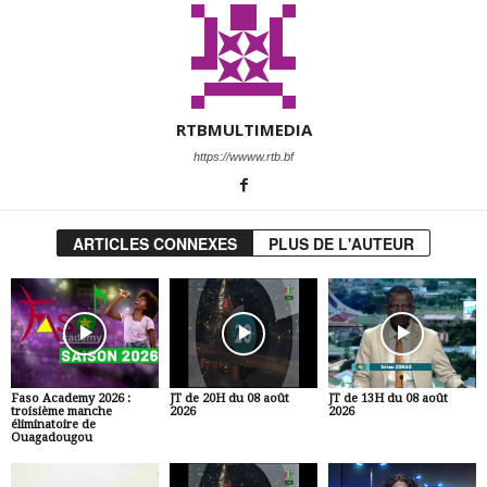
RTBMULTIMEDIA
https://wwww.rtb.bf
ARTICLES CONNEXES
PLUS DE L'AUTEUR
Faso Academy 2026 :
JT de 20H du 08 août
JT de 13H du 08 août
troisième manche
2026
2026
éliminatoire de
Ouagadougou