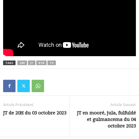
TAGS
13H
JT
RTB
TV
Article Précédent
Article Suivant
JT de 20H du 03 octobre 2023
JT en mooré, jula, fulfuldé
et gulmancema du 04
octobre 2023