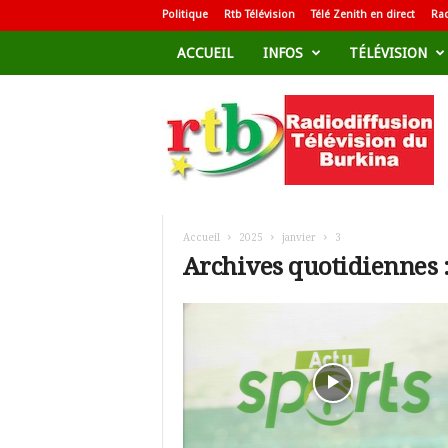
Politique
Rtb Télévision
Télé Zenith en direct
Rad
ACCUEIL
INFOS
TÉLÉVISION
R
a
d
i
o
d
i
f
Accueil
2025
janvier
3
f
Archives quotidiennes :
u
s
i
o
n
T
é
l