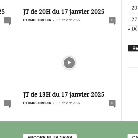
20
25
JT de 20H du 17 janvier 2025
27
RTBMULTIMEDIA
-
0
17 janvier 2025
0
« Dé
Re
JT de 13H du 17 janvier 2025
RTBMULTIMEDIA
-
0
17 janvier 2025
0
ENCORE PLUS NEWS
CA