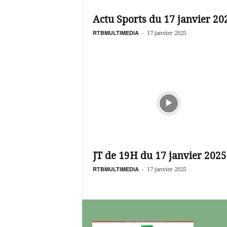
é
v
Actu Sports du 17 janvier 20
i
s
RTBMULTIMEDIA
-
17 janvier 2025
i
o
n
d
u
B
u
r
k
i
n
JT de 19H du 17 janvier 2025
a
RTBMULTIMEDIA
-
17 janvier 2025