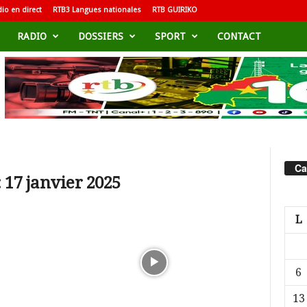
io en direct
RTB3 Langues nationales
RTB GUIRIKO
RADIO
DOSSIERS
SPORT
CONTACT
Ca
 17 janvier 2025
L
6
13