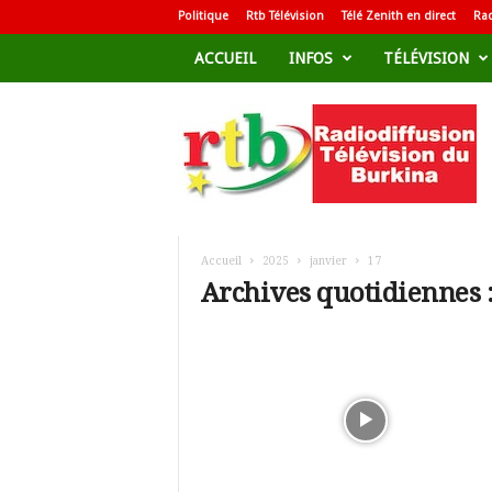
Politique
Rtb Télévision
Télé Zenith en direct
Rad
ACCUEIL
INFOS
TÉLÉVISION
R
a
d
i
o
d
i
f
Accueil
2025
janvier
17
f
Archives quotidiennes :
u
s
i
o
n
T
é
l