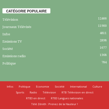
CATÉGORIE POPULAIRE
12466
Télévision
11900
Journaux Télévisés
4811
Infos
2898
Emissions TV
1677
Société
1368
Emissions radio
784
Politique
Infos
Politique
Economie
Société
International
Culture
Sports
Radio
Télévision
RTB Télévision en direct
RTB3 en direct
RTB3 Langues nationales
Télé Zénith : Prenez de la Hauteur !