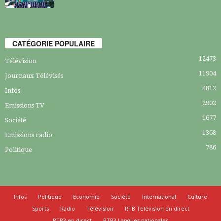
CATÉGORIE POPULAIRE
12473
Télévision
11904
Journaux Télévisés
4812
Infos
2902
Emissions TV
1677
Société
1368
Emissions radio
786
Politique
Infos
Politique
Economie
Société
International
Culture
Sports
Radio
Télévision
RTB Télévision en direct
RTB3 en direct
RTB3 Langues nationales