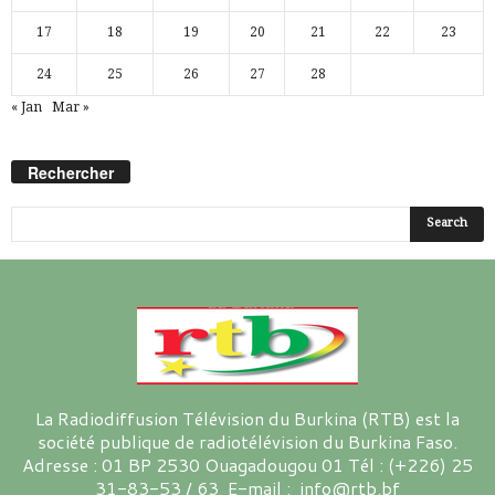
17
18
19
20
21
22
23
24
25
26
27
28
« Jan
Mar »
Rechercher
La Radiodiffusion Télévision du Burkina (RTB) est la
société publique de radiotélévision du Burkina Faso.
Adresse : 01 BP 2530 Ouagadougou 01 Tél : (+226) 25
31-83-53 / 63 E-mail : info@rtb.bf