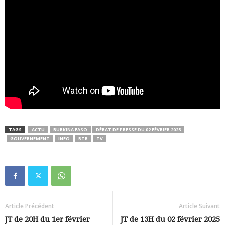
TAGS
ACTU
BURKINA FASO
DÉBAT DE PRESSE DU 02 FÉVRIER 2025
GOUVERNEMENT
INFO
RTB
TV
Article Précédent
Article Suivant
JT de 20H du 1er février
JT de 13H du 02 février 2025