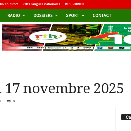
io en direct
RTB3 Langues nationales
RTB GUIRIKO
RADIO
DOSSIERS
SPORT
CONTACT
u 17 novembre 2025
3
0
Ca