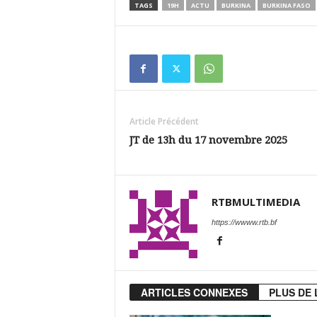
TAGS
19H
ACTU
BURKINA
BURKINA FASO
Article Précédent
JT de 13h du 17 novembre 2025
RTBMULTIMEDIA
https://wwww.rtb.bf
ARTICLES CONNEXES
PLUS DE 