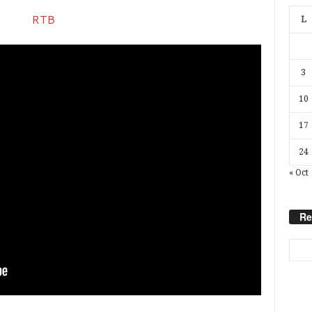
L
3
10
17
24
« Oct
Re