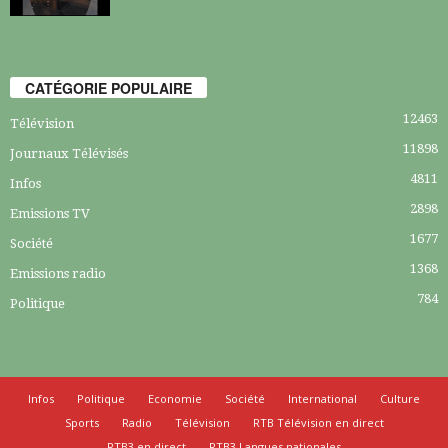
CATÉGORIE POPULAIRE
12463
Télévision
11898
Journaux Télévisés
4811
Infos
2898
Emissions TV
1677
Société
1368
Emissions radio
784
Politique
Infos
Politique
Economie
Société
International
Culture
Sports
Radio
Télévision
RTB Télévision en direct
RTB3 en direct
RTB3 Langues nationales