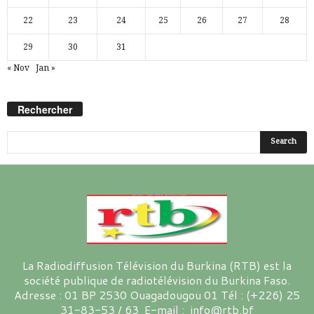
22
23
24
25
26
27
28
29
30
31
« Nov
Jan »
Rechercher
La Radiodiffusion Télévision du Burkina (RTB) est la
société publique de radiotélévision du Burkina Faso.
Adresse : 01 BP 2530 Ouagadougou 01 Tél : (+226) 25
31-83-53 / 63 E-mail : info@rtb.bf