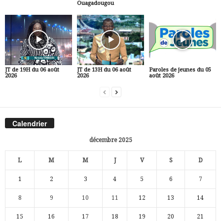
Ouagadougou
JT de 19H du 06 août
JT de 13H du 06 août
Paroles de jeunes du 05
2026
2026
août 2026
Calendrier
décembre 2025
L
M
M
J
V
S
D
1
2
3
4
5
6
7
8
9
10
11
12
13
14
15
16
17
18
19
20
21