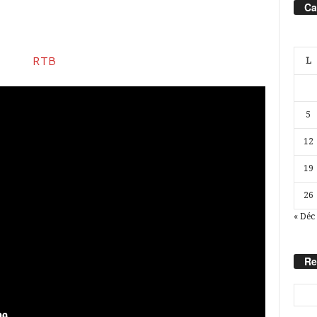
Ca
L
5
12
19
26
« Déc
Re