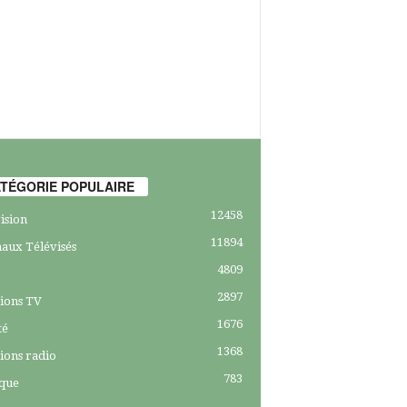
TÉGORIE POPULAIRE
12458
ision
11894
aux Télévisés
4809
2897
ions TV
1676
té
1368
ions radio
783
ique