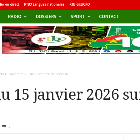
io en direct
RTB3 Langues nationales
RTB GUIRIKO
RADIO
DOSSIERS
SPORT
CONTACT
du 15 janvier 2026 sur le cancer de la vessie
u 15 janvier 2026 su
0