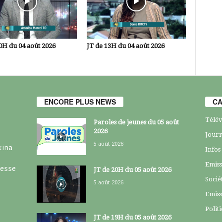
0H du 04 août 2026
JT de 13H du 04 août 2026
ENCORE PLUS NEWS
CA
Télév
Paroles de jeunes du 05 août
2026
Journ
5 août 2026
kina
Infos
Emiss
resse
JT de 20H du 05 août 2026
Socié
5 août 2026
Emiss
Polit
JT de 19H du 05 août 2026