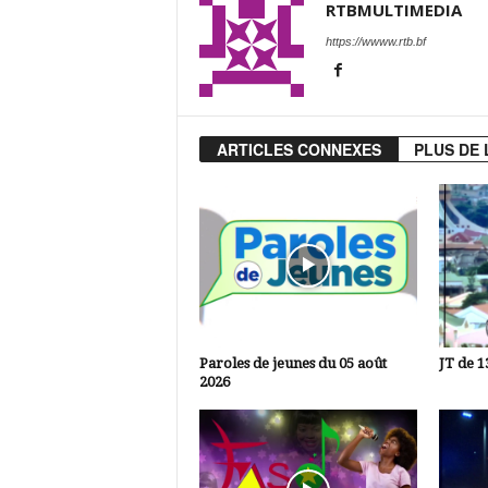
RTBMULTIMEDIA
https://wwww.rtb.bf
ARTICLES CONNEXES
PLUS DE 
Paroles de jeunes du 05 août
JT de 1
2026