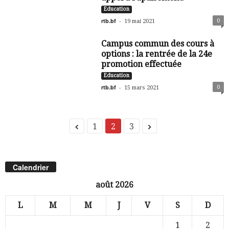
Education
rtb.bf
-
0
19 mai 2021
Campus commun des cours à
options : la rentrée de la 24e
promotion effectuée
Education
rtb.bf
-
0
15 mars 2021
1
2
3
Calendrier
août 2026
L
M
M
J
V
S
D
1
2