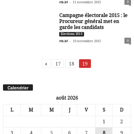
rtb.bf
-
0
11 novembre 2015
Campagne électorale 2015 : le
Procureur général met en
garde les candidats
Elections 2015
rtb.bf
-
0
10 novembre 2015
17
18
19
Calendrier
août 2026
L
M
M
J
V
S
D
1
2
3
4
5
6
7
8
9