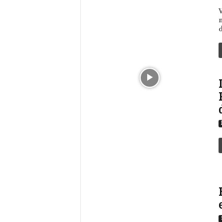
V
n
d