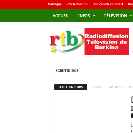
Politique
Rtb Télévision
Télé Zenith en direct
Rad
ACCUEIL
INFOS
TÉLÉVISION
R
a
d
i
o
d
i
f
SCRUTIN 2015
f
u
ELECTIONS 2015
Accueil
Dossiers
Ele
s
i
o
n
T
é
L
l
d