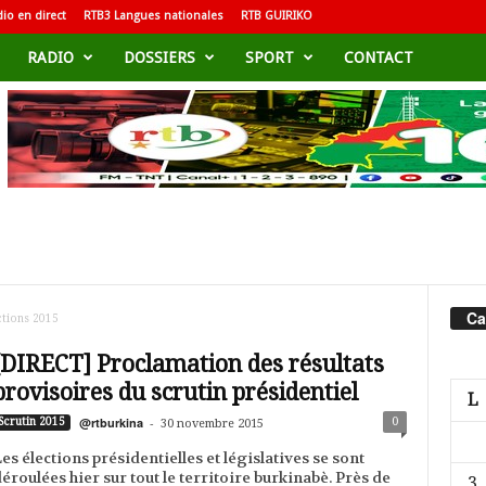
io en direct
RTB3 Langues nationales
RTB GUIRIKO
RADIO
DOSSIERS
SPORT
CONTACT
Ca
ctions 2015
[DIRECT] Proclamation des résultats
provisoires du scrutin présidentiel
L
@rtburkina
-
0
Scrutin 2015
30 novembre 2015
es élections présidentielles et législatives se sont
éroulées hier sur tout le territoire burkinabè. Près de
3