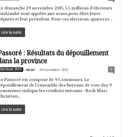
e dimanche 29 novembre 2015, 5,5 millions d’électeurs
urkinabè sont appelés aux urnes pour élire leurs
éputés et leur président. Pour ces élections, quatorze...
Lire la suite
Passoré : Résultats du dépouillement
dans la province
rtb.bf
-
0
Elections 2015
30 novembre 2015
e Passoré est composé de 9 Communes. Le
épouillement de l’ensemble des bureaux de vote des 9
ommunes indique les résultats suivants : Rock Marc
hristian...
Lire la suite