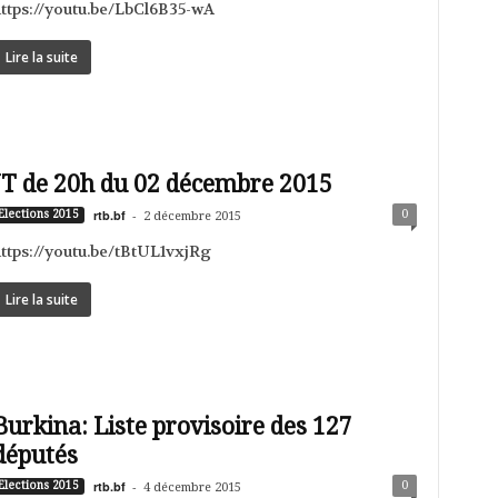
ttps://youtu.be/LbCl6B35-wA
Lire la suite
JT de 20h du 02 décembre 2015
rtb.bf
-
0
Elections 2015
2 décembre 2015
ttps://youtu.be/tBtUL1vxjRg
Lire la suite
Burkina: Liste provisoire des 127
députés
rtb.bf
-
0
Elections 2015
4 décembre 2015