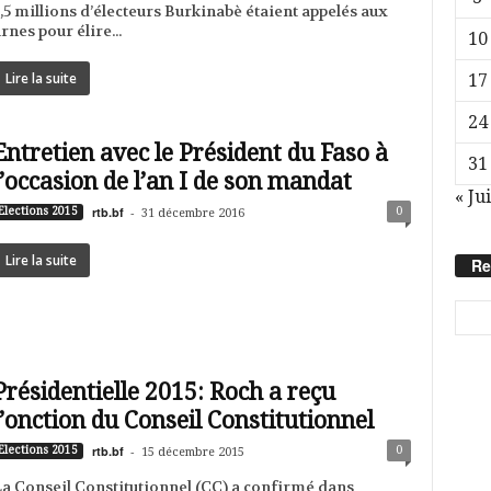
,5 millions d’électeurs Burkinabè étaient appelés aux
rnes pour élire...
10
Lire la suite
17
24
Entretien avec le Président du Faso à
31
l’occasion de l’an I de son mandat
« Jui
rtb.bf
-
0
Elections 2015
31 décembre 2016
Lire la suite
Re
Présidentielle 2015: Roch a reçu
l’onction du Conseil Constitutionnel
rtb.bf
-
0
Elections 2015
15 décembre 2015
a Conseil Constitutionnel (CC) a confirmé dans