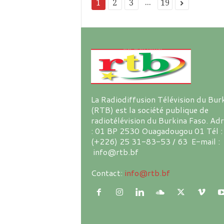
...
1
2
3
19
La Radiodiffusion Télévision du Bur
(RTB) est la société publique de
radiotélévision du Burkina Faso. Ad
: 01 BP 2530 Ouagadougou 01 Tél :
(+226) 25 31-83-53 / 63 E-mail :
info@rtb.bf
Contact:
info@rtb.bf