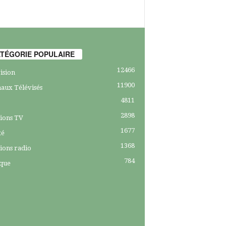
TÉGORIE POPULAIRE
12466
ision
11900
aux Télévisés
4811
2898
ions TV
1677
té
1368
ions radio
784
ique