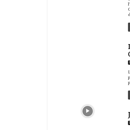
l
O
d
L
p
p