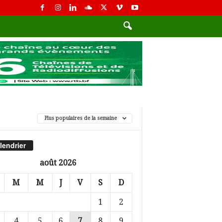
Plus populaires de la semaine
lendrier
août 2026
M
M
J
V
S
D
1
2
4
5
6
7
8
9