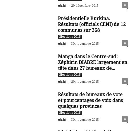
rtb.bf
-
0
29 décembre 2015
Présidentielle Burkina.
Résultats (officiels CENI) de 12
communes sur 368
Elections 2015
rtb.bf
-
0
30 novembre 2015
Manga dans le Centre-sud :
Zéphirin DIABRE largement en
tête dans 27 bureaux de...
Elections 2015
rtb.bf
-
0
29 novembre 2015
Résultats de bureaux de vote
et pourcentages de voix dans
quelques provinces
Elections 2015
rtb.bf
-
0
30 novembre 2015