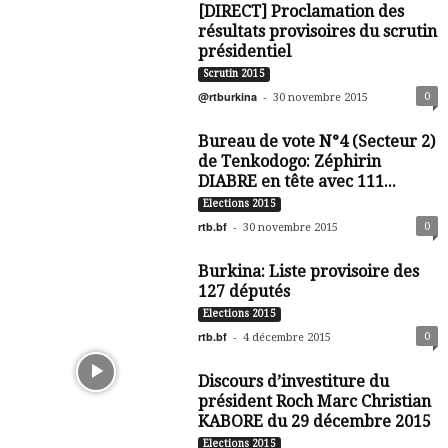
[DIRECT] Proclamation des
résultats provisoires du scrutin
présidentiel
Scrutin 2015
@rtburkina
-
0
30 novembre 2015
Bureau de vote N°4 (Secteur 2)
de Tenkodogo: Zéphirin
DIABRE en tête avec 111...
Elections 2015
rtb.bf
-
0
30 novembre 2015
Burkina: Liste provisoire des
127 députés
Elections 2015
rtb.bf
-
0
4 décembre 2015
Discours d’investiture du
président Roch Marc Christian
KABORE du 29 décembre 2015
Elections 2015