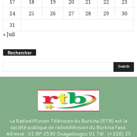
17
18
19
20
21
22
23
24
25
26
27
28
29
30
31
« Juil
Rechercher
La Radiodiffusion Télévision du Burkina (RTB) est la
société publique de radiotélévision du Burkina Faso.
Adresse : 01 BP 2530 Ouagadougou 01 Tél : (+226) 25