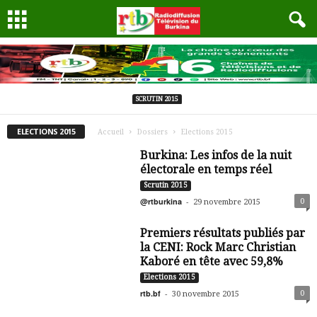
SCRUTIN 2015
ELECTIONS 2015
Accueil
Dossiers
Elections 2015
Burkina: Les infos de la nuit
électorale en temps réel
Scrutin 2015
@rtburkina
-
0
29 novembre 2015
Premiers résultats publiés par
la CENI: Rock Marc Christian
Kaboré en tête avec 59,8%
Elections 2015
rtb.bf
-
0
30 novembre 2015