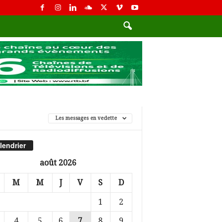
Les messages en vedette
lendrier
août 2026
M
M
J
V
S
D
1
2
4
5
6
7
8
9