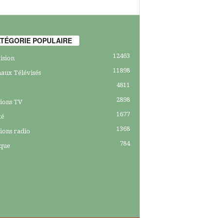
TÉGORIE POPULAIRE
12463
ision
11898
aux Télévisés
4811
2898
ions TV
1677
té
1368
ions radio
784
ique