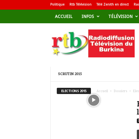
Politique
Rtb Télévision
Télé Zenith en direct
Rad
ACCUEIL
INFOS
TÉLÉVISION
R
a
d
i
o
d
i
f
SCRUTIN 2015
f
u
ELECTIONS 2015
Accueil
Dossiers
Ele
s
i
o
n
T
é
l