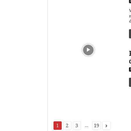
V
n
d
...
1
2
3
19