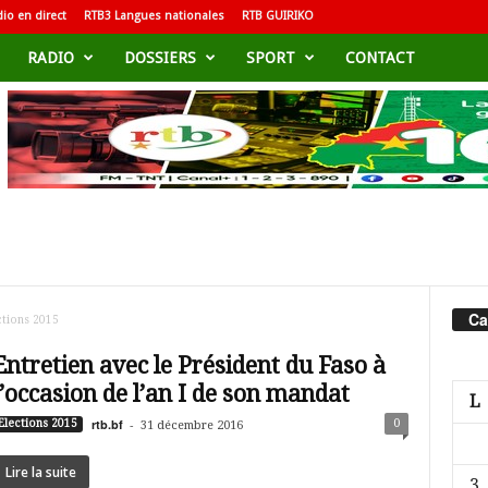
io en direct
RTB3 Langues nationales
RTB GUIRIKO
RADIO
DOSSIERS
SPORT
CONTACT
Ca
ctions 2015
Entretien avec le Président du Faso à
l’occasion de l’an I de son mandat
L
rtb.bf
-
0
Elections 2015
31 décembre 2016
Lire la suite
3