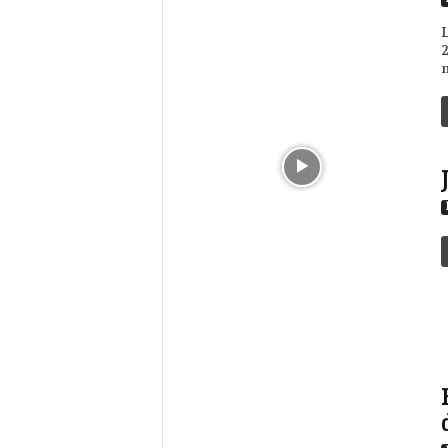
L
2
n