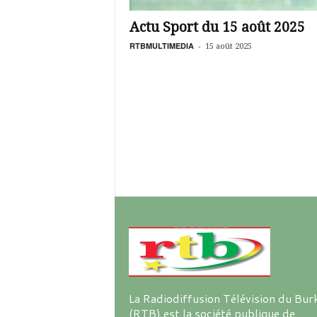
é
v
Actu Sport du 15 août 2025
i
s
RTBMULTIMEDIA
-
15 août 2025
i
o
n
d
u
B
u
r
k
i
n
a
La Radiodiffusion Télévision du Bur
(RTB) est la société publique de