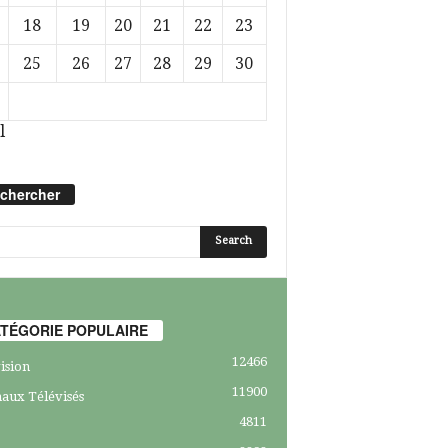
18
19
20
21
22
23
25
26
27
28
29
30
l
chercher
TÉGORIE POPULAIRE
12466
ision
11900
aux Télévisés
4811