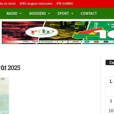
io en direct
RTB3 Langues nationales
RTB GUIRIKO
RADIO
DOSSIERS
SPORT
CONTACT
Ca
oût 2025
L
3
10