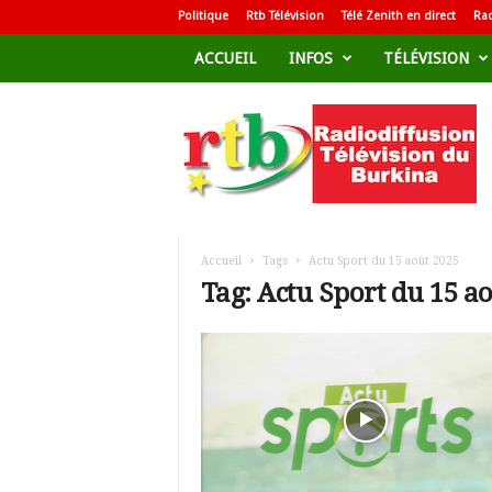
Politique
Rtb Télévision
Télé Zenith en direct
Rad
ACCUEIL
INFOS
TÉLÉVISION
R
a
d
i
o
d
i
f
Accueil
Tags
Actu Sport du 15 août 2025
f
Tag: Actu Sport du 15 a
u
s
i
o
n
T
é
l