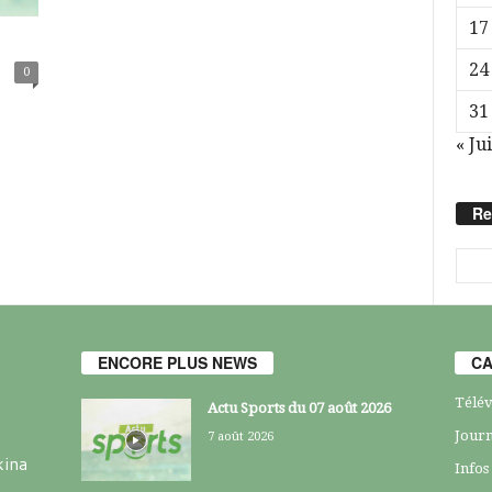
17
24
0
31
« Jui
Re
ENCORE PLUS NEWS
CA
Télév
Actu Sports du 07 août 2026
Journ
7 août 2026
kina
Infos