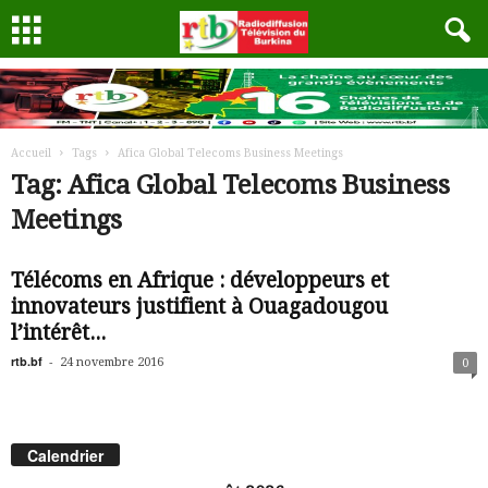
Accueil
Tags
Afica Global Telecoms Business Meetings
Tag: Afica Global Telecoms Business
Meetings
Télécoms en Afrique : développeurs et
innovateurs justifient à Ouagadougou
l’intérêt...
rtb.bf
-
24 novembre 2016
0
Calendrier