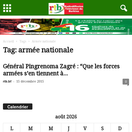
Accueil
Tags
Armée nationale
Tag: armée nationale
Général Pingrenoma Zagré : “Que les forces
armées s’en tiennent à...
rtb.bf
-
15 décembre 2015
0
Calendrier
août 2026
L
M
M
J
V
S
D