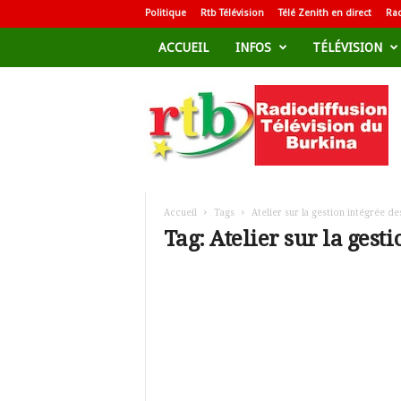
Politique
Rtb Télévision
Télé Zenith en direct
Rad
ACCUEIL
INFOS
TÉLÉVISION
R
a
d
i
o
d
i
f
Accueil
Tags
Atelier sur la gestion intégrée de
f
Tag: Atelier sur la gest
u
s
i
o
n
T
é
l