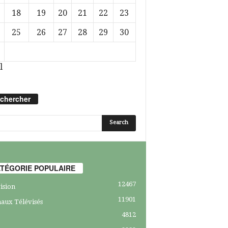
18
19
20
21
22
23
25
26
27
28
29
30
l
chercher
TÉGORIE POPULAIRE
12467
ision
11901
aux Télévisés
4812