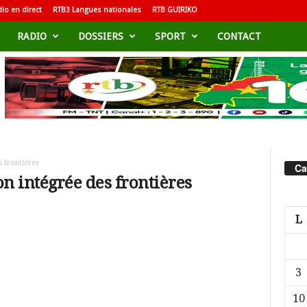
io en direct
RTB3 Langues nationales
RTB GUIRIKO
RADIO
DOSSIERS
SPORT
CONTACT
s frontières
Ca
ion intégrée des frontières
L
3
10