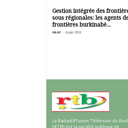
é
v
Gestion intégrée des frontièr
i
sous régionales: les agents d
s
i
frontières burkinabè...
o
rtb.bf
-
4 juin 2016
n
d
u
B
u
r
k
i
n
a
La Radiodiffusion Télévision du Bur
(RTB) est la société publique de