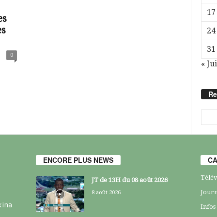
17
es
es
24
31
0
« Jui
Re
ENCORE PLUS NEWS
CA
Télév
JT de 13H du 08 août 2026
Journ
8 août 2026
kina
Infos