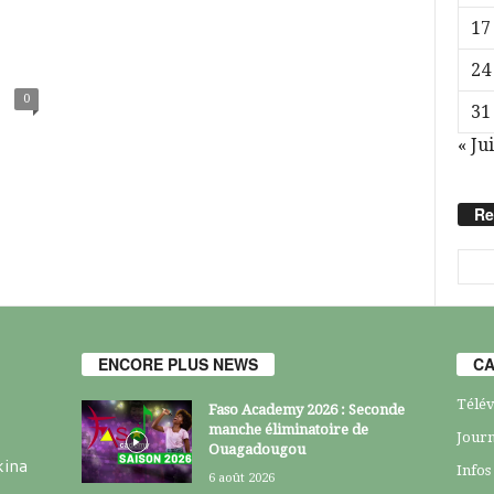
17
24
0
31
« Jui
Re
ENCORE PLUS NEWS
CA
Télév
Faso Academy 2026 : Seconde
manche éliminatoire de
Journ
Ouagadougou
kina
Infos
6 août 2026