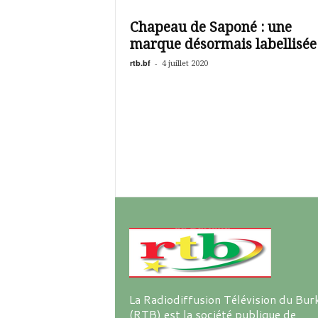
é
v
Chapeau de Saponé : une
i
marque désormais labellisée
s
i
rtb.bf
-
4 juillet 2020
o
n
d
u
B
u
r
k
i
n
a
La Radiodiffusion Télévision du Bur
(RTB) est la société publique de