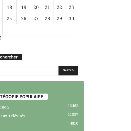
18
19
20
21
22
23
25
26
27
28
29
30
l
chercher
TÉGORIE POPULAIRE
12462
ision
11897
aux Télévisés
4810