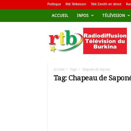
Politique
Rtb Télévision
Télé Zenith en direct
Rad
ACCUEIL
INFOS
TÉLÉVISION
R
a
d
i
o
d
i
f
Accueil
Tags
Chapeau de Saponé
f
Tag: Chapeau de Sapon
u
s
i
o
n
T
é
l