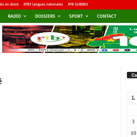
io en direct
RTB3 Langues nationales
RTB GUIRIKO
RADIO
DOSSIERS
SPORT
CONTACT
Ca
é
L
3
10