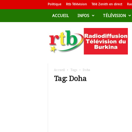
Politique
Rtb Télévision
Télé Zenith en direct
Rad
ACCUEIL
INFOS
TÉLÉVISION
R
a
d
i
o
d
i
f
Accueil
Tags
Doha
f
Tag: Doha
u
s
i
o
n
T
é
l