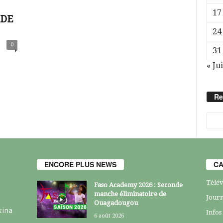
17
ADE
24
0
31
« Jui
Re
ENCORE PLUS NEWS
CA
Télév
Faso Academy 2026 : Seconde
manche éliminatoire de
Journ
Ouagadougou
kina
Infos
6 août 2026