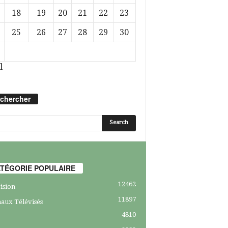
18
19
20
21
22
23
25
26
27
28
29
30
l
chercher
TÉGORIE POPULAIRE
12462
ision
11897
aux Télévisés
4810