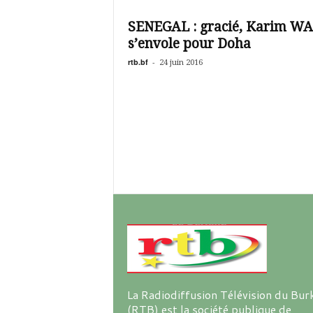
é
v
SENEGAL : gracié, Karim W
i
s’envole pour Doha
s
i
rtb.bf
-
24 juin 2016
o
n
d
u
B
u
r
k
i
n
a
La Radiodiffusion Télévision du Bur
(RTB) est la société publique de