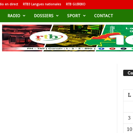
io en direct
RTB3 Langues nationales
RTB GUIRIKO
RADIO
DOSSIERS
SPORT
CONTACT
Ca
L
3
10