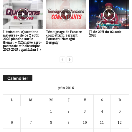
L’émission «Questions
Témoignage de l’ancien
JT de 20H du 02 août
majeures» de ce 2 août
combattant, Sergent
2026
2026 planche sur le
Fousséni Namagni
thème : « Offensive agro-
Bengaly
pastorale et halieutique
2023-2025 : quel bilan ? »
Calendrier
juin 2016
L
M
M
J
V
S
D
1
2
3
4
5
6
7
8
9
10
11
12