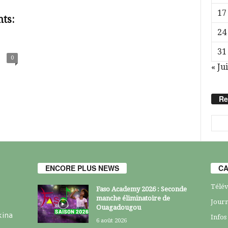
17
ts:
24
31
0
« Jui
Re
ENCORE PLUS NEWS
CA
Télév
Faso Academy 2026 : Seconde
manche éliminatoire de
Journ
Ouagadougou
kina
Infos
6 août 2026