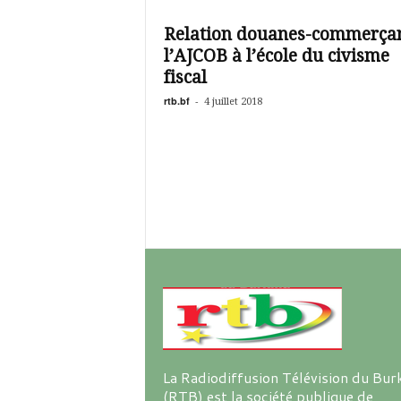
é
v
Relation douanes-commerçan
i
l’AJCOB à l’école du civisme
s
i
fiscal
o
rtb.bf
-
4 juillet 2018
n
d
u
B
u
r
k
i
n
a
La Radiodiffusion Télévision du Bur
(RTB) est la société publique de