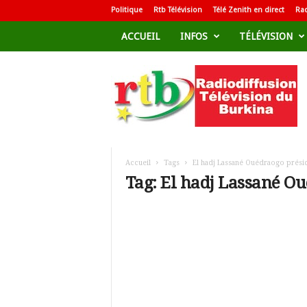
Politique
Rtb Télévision
Télé Zenith en direct
Rad
ACCUEIL
INFOS
TÉLÉVISION
R
a
d
i
o
d
i
f
Accueil
Tags
El hadj Lassané Ouédraogo prési
f
Tag: El hadj Lassané O
u
s
i
o
n
T
é
l