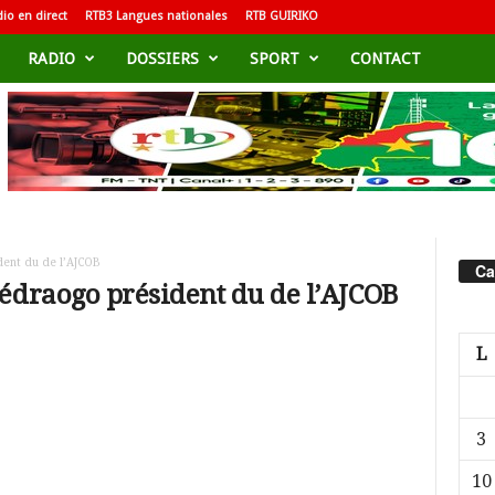
io en direct
RTB3 Langues nationales
RTB GUIRIKO
RADIO
DOSSIERS
SPORT
CONTACT
dent du de l’AJCOB
Ca
uédraogo président du de l’AJCOB
L
3
10