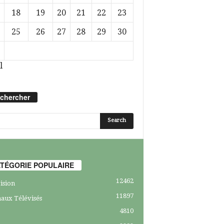
18
19
20
21
22
23
25
26
27
28
29
30
l
chercher
TÉGORIE POPULAIRE
12462
ision
11897
aux Télévisés
4810