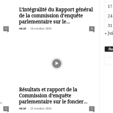
17
L’intégralité du Rapport général
de la commission d’enquête
24
parlementaire sur le...
31
rtb.bf
-
0
14 octobre 2016
0
« Jui
Re
Résultats et rapport de la
Commission d’enquête
.
parlementaire sur le foncier...
rtb.bf
-
0
13 octobre 2016
1