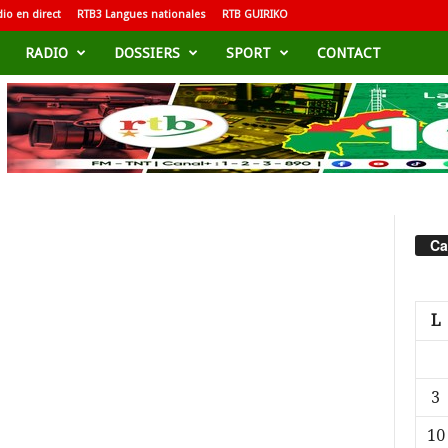
io en direct
RTB3 Langues nationales
RTB GUIRIKO
RADIO
DOSSIERS
SPORT
CONTACT
Ca
L
3
10