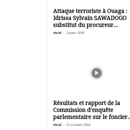
é
v
Attaque terroriste à Ouaga :
i
Idrissa Sylvain SAWADOGO
s
i
substitut du procureur...
o
rtb.bf
-
2 mars 2018
n
d
u
B
u
r
k
i
n
a
Résultats et rapport de la
Commission d’enquête
parlementaire sur le foncier..
rtb.bf
-
13 octobre 2016