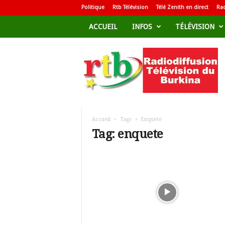
Politique
Rtb Télévision
Télé Zenith en direct
Rad
ACCUEIL
INFOS
TÉLÉVISION
R
a
d
i
o
d
i
f
Accueil
Tags
Enquete
f
Tag: enquete
u
s
i
o
n
T
é
l