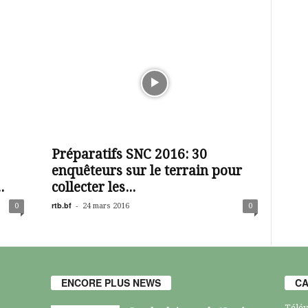
Préparatifs SNC 2016: 30
enquêteurs sur le terrain pour
.
collecter les...
rtb.bf
-
0
24 mars 2016
0
ENCORE PLUS NEWS
CA
Télév