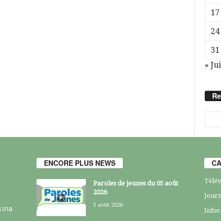
17
24
31
« Jui
Re
ENCORE PLUS NEWS
CA
Télév
Paroles de jeunes du 05 août
2026
Journ
5 août 2026
kina
Infos