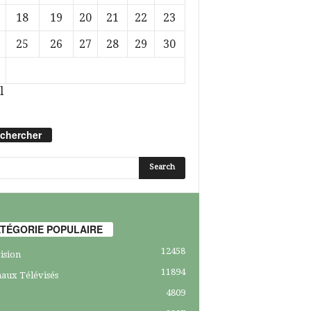
18
19
20
21
22
23
25
26
27
28
29
30
l
chercher
TÉGORIE POPULAIRE
12458
ision
11894
aux Télévisés
4809