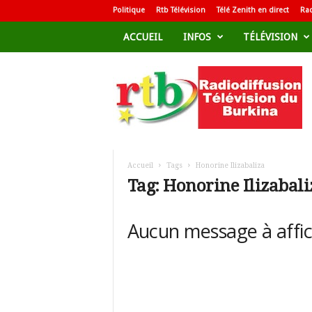
Politique
Rtb Télévision
Télé Zenith en direct
Rad
ACCUEIL
INFOS
TÉLÉVISION
R
a
d
i
o
d
i
f
Accueil
Tags
Honorine Ilizabaliza
f
Tag: Honorine Ilizabali
u
s
i
Aucun message à affi
o
n
T
é
l