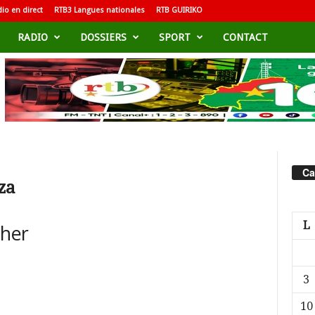
io en direct
RTB3 Langues nationales
RTB GUIRIKO
RADIO
DOSSIERS
SPORT
CONTACT
Ca
za
L
cher
3
10