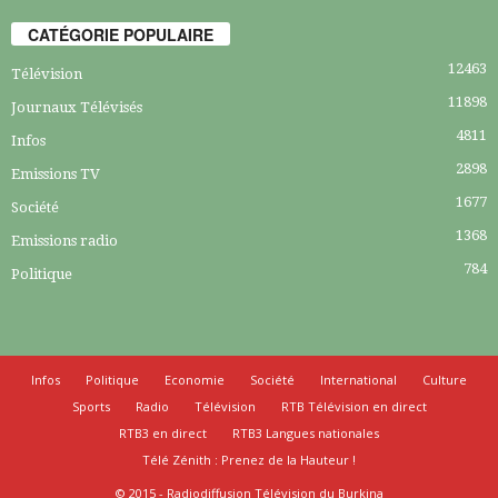
CATÉGORIE POPULAIRE
12463
Télévision
11898
Journaux Télévisés
4811
Infos
2898
Emissions TV
1677
Société
1368
Emissions radio
784
Politique
Infos
Politique
Economie
Société
International
Culture
Sports
Radio
Télévision
RTB Télévision en direct
RTB3 en direct
RTB3 Langues nationales
Télé Zénith : Prenez de la Hauteur !
© 2015 - Radiodiffusion Télévision du Burkina