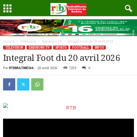
Accueil
Télévision
Emissions TV
Integral Foot du 20 avril 2026
TÉLÉVISION
EMISSIONS TV
SPORTS
FOOTBALL
INFOS
Integral Foot du 20 avril 2026
Par
RTBMULTIMEDIA
-
20 avril 2026
7259
0