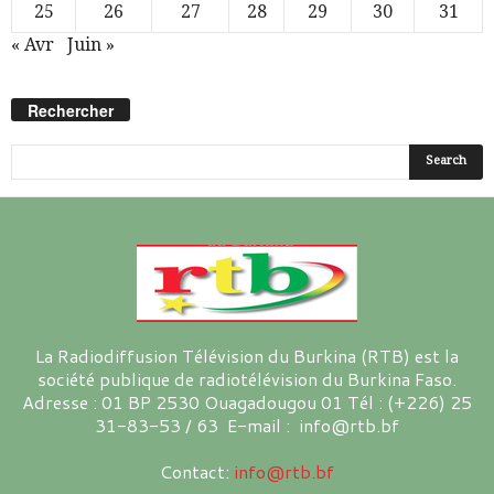
25
26
27
28
29
30
31
« Avr
Juin »
Rechercher
La Radiodiffusion Télévision du Burkina (RTB) est la
société publique de radiotélévision du Burkina Faso.
Adresse : 01 BP 2530 Ouagadougou 01 Tél : (+226) 25
31-83-53 / 63 E-mail : info@rtb.bf
Contact:
info@rtb.bf