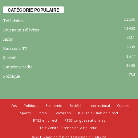
CATÉGORIE POPULAIRE
12466
Télévision
11900
Journaux Télévisés
4811
Infos
2898
Emissions TV
1677
Société
1368
Emissions radio
784
Politique
Infos
Politique
Economie
Société
International
Culture
Sports
Radio
Télévision
RTB Télévision en direct
RTB3 en direct
RTB3 Langues nationales
Télé Zénith : Prenez de la Hauteur !
© 2015 - Radiodiffusion Télévision du Burkina