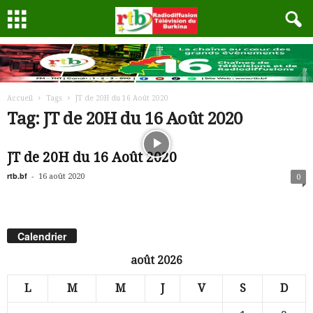
Accueil
Tags
JT de 20H du 16 Août 2020
Tag: JT de 20H du 16 Août 2020
JT de 20H du 16 Août 2020
rtb.bf
-
16 août 2020
0
Calendrier
août 2026
L
M
M
J
V
S
D