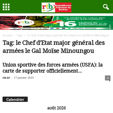
Accueil
Tags
Le Chef d’Etat major général des armées le Gal Moïse Minoungou
Tag: le Chef d’Etat major général des
armées le Gal Moïse Minoungou
Union sportive des forces armées (USFA): la
carte de supporter officiellement...
rtb.bf
-
17 janvier 2019
0
Calendrier
août 2026