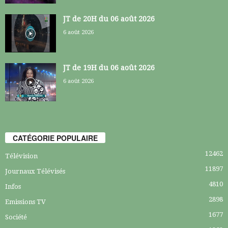
JT de 20H du 06 août 2026
6 août 2026
JT de 19H du 06 août 2026
6 août 2026
CATÉGORIE POPULAIRE
12462
Télévision
11897
Journaux Télévisés
4810
Infos
2898
Emissions TV
1677
Société