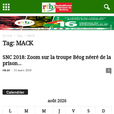
Accueil
Tags
MACK
Tag: MACK
SNC 2018: Zoom sur la troupe Béog néeré de la
prison...
rtb.bf
-
31 mars 2018
0
Calendrier
août 2026
L
M
M
J
V
S
D