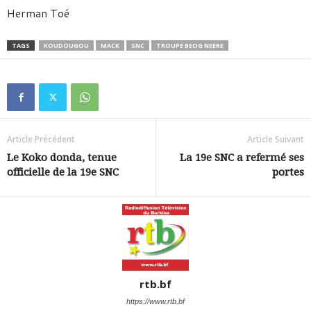
Herman Toé
TAGS
KOUDOUGOU
MACK
SNC
TROUPE BEOG NEERE
Article Précédent
Article Suivant
Le Koko donda, tenue
La 19e SNC a refermé ses
officielle de la 19e SNC
portes
rtb.bf
https://www.rtb.bf