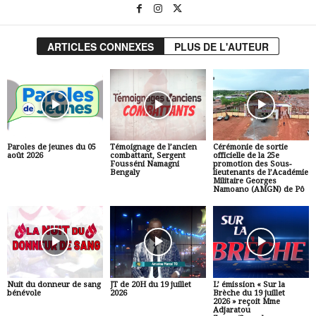
ARTICLES CONNEXES
PLUS DE L'AUTEUR
Paroles de jeunes du 05
Témoignage de l’ancien
Cérémonie de sortie
août 2026
combattant, Sergent
officielle de la 25e
Fousséni Namagni
promotion des Sous-
Bengaly
lieutenants de l’Académie
Militaire Georges
Namoano (AMGN) de Pô
Nuit du donneur de sang
JT de 20H du 19 juillet
L’ émission « Sur la
bénévole
2026
Brèche du 19 juillet
2026 » reçoit Mme
Adjaratou