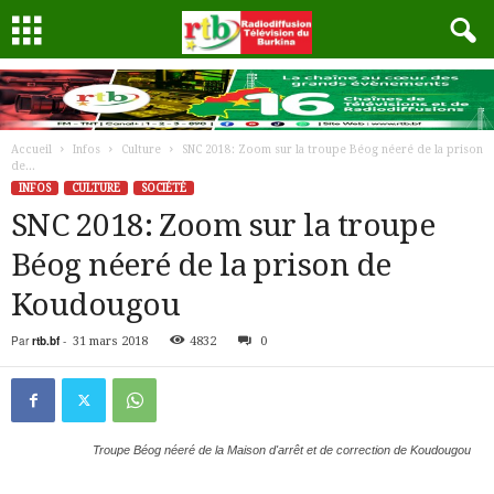
Accueil
Infos
Culture
SNC 2018: Zoom sur la troupe Béog néeré de la prison
de...
INFOS
CULTURE
SOCIÉTÉ
SNC 2018: Zoom sur la troupe
Béog néeré de la prison de
Koudougou
Par
rtb.bf
-
31 mars 2018
4832
0
Troupe Béog néeré de la Maison d'arrêt et de correction de Koudougou