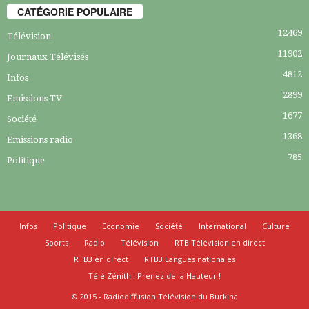
CATÉGORIE POPULAIRE
12469
Télévision
11902
Journaux Télévisés
4812
Infos
2899
Emissions TV
1677
Société
1368
Emissions radio
785
Politique
Infos
Politique
Economie
Société
International
Culture
Sports
Radio
Télévision
RTB Télévision en direct
RTB3 en direct
RTB3 Langues nationales
Télé Zénith : Prenez de la Hauteur !
© 2015 - Radiodiffusion Télévision du Burkina