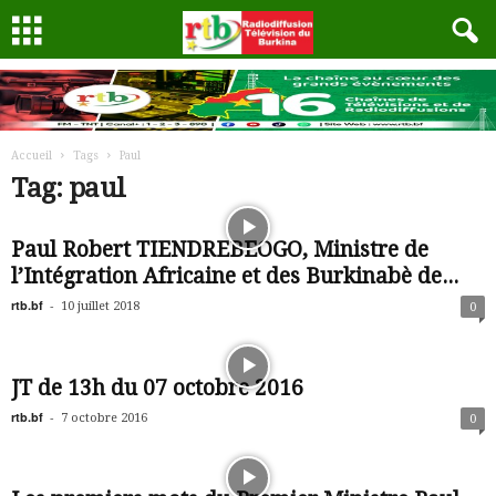
Accueil
Tags
Paul
Tag: paul
Paul Robert TIENDREBEOGO, Ministre de
l’Intégration Africaine et des Burkinabè de...
rtb.bf
-
10 juillet 2018
0
JT de 13h du 07 octobre 2016
rtb.bf
-
7 octobre 2016
0