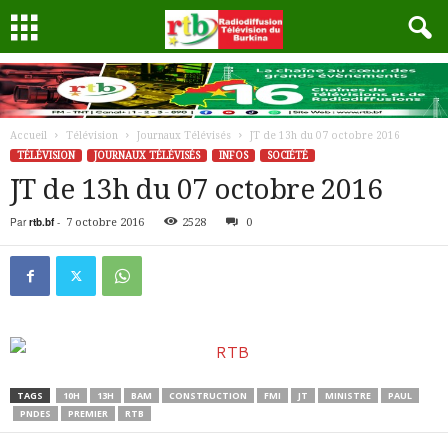
Accueil
Télévision
Journaux Télévisés
JT de 13h du 07 octobre 2016
TÉLÉVISION
JOURNAUX TÉLÉVISÉS
INFOS
SOCIÉTÉ
JT de 13h du 07 octobre 2016
Par
rtb.bf
-
7 octobre 2016
2528
0
TAGS
10H
13H
BAM
CONSTRUCTION
FMI
JT
MINISTRE
PAUL
PNDES
PREMIER
RTB