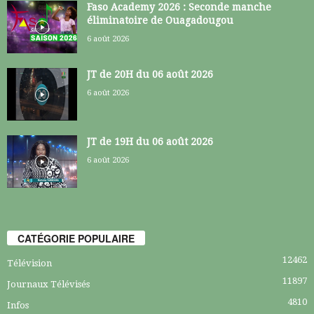
Faso Academy 2026 : Seconde manche
éliminatoire de Ouagadougou
6 août 2026
JT de 20H du 06 août 2026
6 août 2026
JT de 19H du 06 août 2026
6 août 2026
CATÉGORIE POPULAIRE
12462
Télévision
11897
Journaux Télévisés
4810
Infos