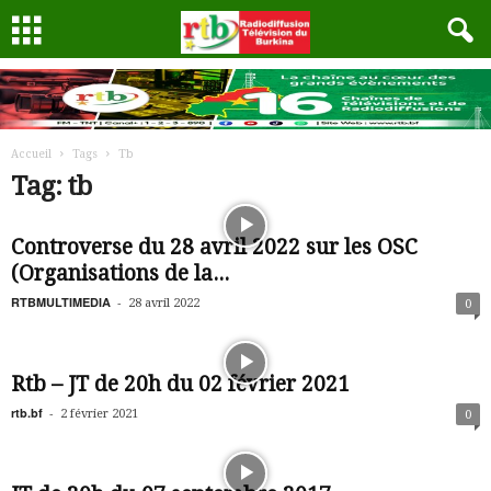
Accueil
Tags
Tb
Tag: tb
Controverse du 28 avril 2022 sur les OSC
(Organisations de la...
RTBMULTIMEDIA
-
28 avril 2022
0
Rtb – JT de 20h du 02 février 2021
rtb.bf
-
2 février 2021
0