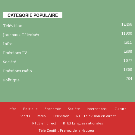
CATÉGORIE POPULAIRE
12466
Télévision
11900
Journaux Télévisés
4811
Infos
2898
Emissions TV
1677
Société
1368
Emissions radio
784
Politique
Infos
Politique
Economie
Société
International
Culture
Sports
Radio
Télévision
RTB Télévision en direct
RTB3 en direct
RTB3 Langues nationales
Télé Zénith : Prenez de la Hauteur !