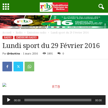
Accueil
Radio
Emissions radio
Lundi sport du 29 Février 2016
RADIO
EMISSIONS RADIO
Lundi sport du 29 Février 2016
Par
@rtburkina
-
1 mars 2016
1891
0
Lecteur
00:00
00:00
audio