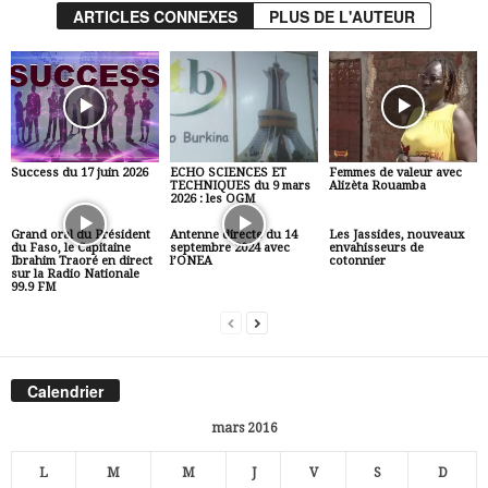
ARTICLES CONNEXES
PLUS DE L'AUTEUR
Success du 17 juin 2026
ECHO SCIENCES ET
Femmes de valeur avec
TECHNIQUES du 9 mars
Alizèta Rouamba
2026 : les OGM
Grand oral du Président
Antenne directe du 14
Les Jassides, nouveaux
du Faso, le Capitaine
septembre 2024 avec
envahisseurs de
Ibrahim Traoré en direct
l’ONEA
cotonnier
sur la Radio Nationale
99.9 FM
Calendrier
mars 2016
L
M
M
J
V
S
D