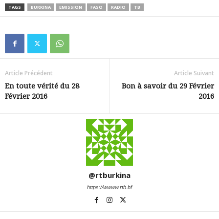
TAGS
BURKINA
EMISSION
FASO
RADIO
TB
Article Précédent
Article Suivant
En toute vérité du 28
Bon à savoir du 29 Février
Février 2016
2016
@rtburkina
https://wwww.rtb.bf