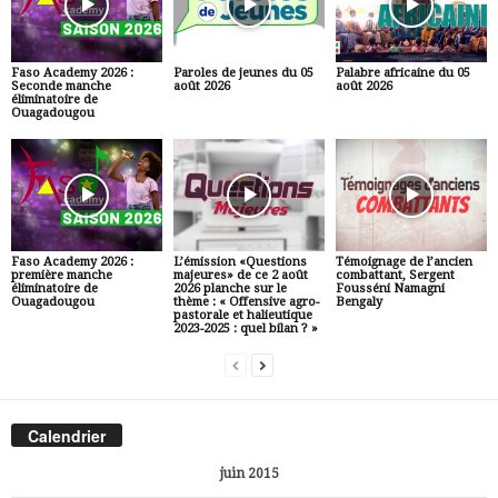
Faso Academy 2026 :
Paroles de jeunes du 05
Palabre africaine du 05
Seconde manche
août 2026
août 2026
éliminatoire de
Ouagadougou
Faso Academy 2026 :
L’émission «Questions
Témoignage de l’ancien
première manche
majeures» de ce 2 août
combattant, Sergent
éliminatoire de
2026 planche sur le
Fousséni Namagni
Ouagadougou
thème : « Offensive agro-
Bengaly
pastorale et halieutique
2023-2025 : quel bilan ? »
Calendrier
juin 2015