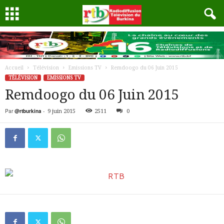
Accueil
Télévision
Emissions TV
Remdoogo du 06 Juin 2015
TÉLÉVISION
EMISSIONS TV
Remdoogo du 06 Juin 2015
Par
@rtburkina
-
9 juin 2015
2511
0