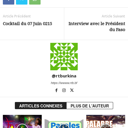
Article Précédent
Article Suivant
Cocktail du 07 Juin 0215
Interview avec le Président
du Faso
@rtburkina
https://wwww.rtb.bf
ARTICLES CONNEXES
PLUS DE L'AUTEUR