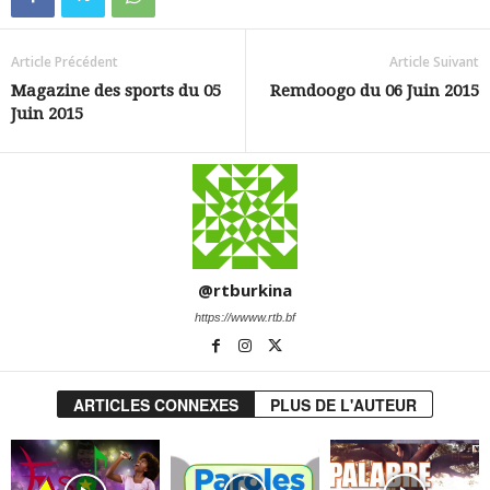
Article Précédent
Article Suivant
Magazine des sports du 05
Remdoogo du 06 Juin 2015
Juin 2015
@rtburkina
https://wwww.rtb.bf
ARTICLES CONNEXES
PLUS DE L'AUTEUR