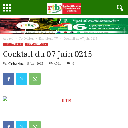
Accueil
Télévision
Emissions TV
Cocktail du 07 Juin 0215
TÉLÉVISION
EMISSIONS TV
Cocktail du 07 Juin 0215
Par
@rtburkina
-
9 juin 2015
4741
0