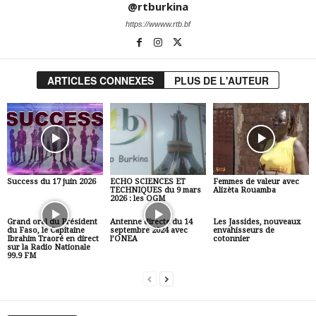
@rtburkina
https://wwww.rtb.bf
ARTICLES CONNEXES
PLUS DE L'AUTEUR
Success du 17 juin 2026
ECHO SCIENCES ET
Femmes de valeur avec
TECHNIQUES du 9 mars
Alizèta Rouamba
2026 : les OGM
Grand oral du Président
Antenne directe du 14
Les Jassides, nouveaux
du Faso, le Capitaine
septembre 2024 avec
envahisseurs de
Ibrahim Traoré en direct
l’ONEA
cotonnier
sur la Radio Nationale
99.9 FM