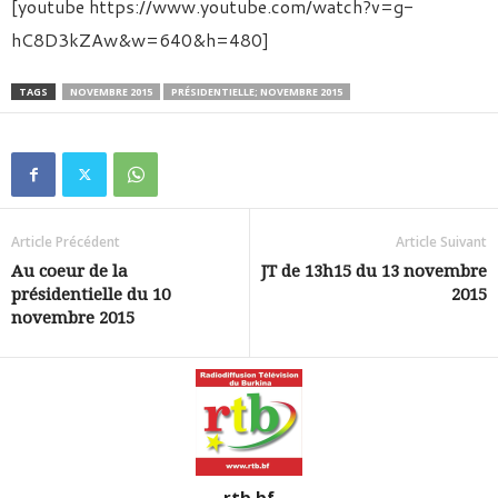
[youtube https://www.youtube.com/watch?v=g-
hC8D3kZAw&w=640&h=480]
TAGS
NOVEMBRE 2015
PRÉSIDENTIELLE; NOVEMBRE 2015
Article Précédent
Article Suivant
Au coeur de la
JT de 13h15 du 13 novembre
présidentielle du 10
2015
novembre 2015
rtb.bf