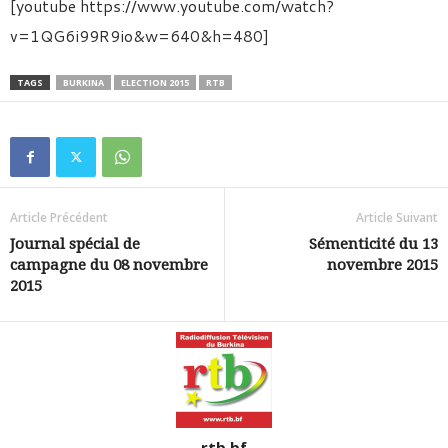
[youtube https://www.youtube.com/watch?
v=1QG6i99R9io&w=640&h=480]
TAGS
BURKINA
ELECTION 2015
RTB
Article Précédent
Article Suivant
Journal spécial de
Sémenticité du 13
campagne du 08 novembre
novembre 2015
2015
rtb.bf