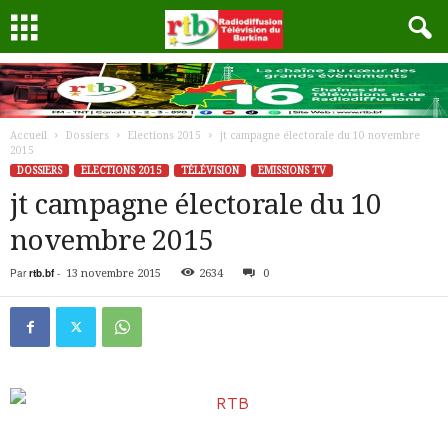
Accueil
Dossiers
Elections 2015
jt campagne électorale du 10 novembre
2015
DOSSIERS
ELECTIONS 2015
TÉLÉVISION
EMISSIONS TV
jt campagne électorale du 10
novembre 2015
Par
rtb.bf
-
13 novembre 2015
2634
0