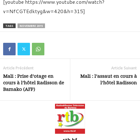
[youtube https://www.youtube.com/watch?
v=NfCGTEdktyg&w=420&h=315]
TAGS
NOVEMBRE 2015
Article Précédent
Article Suivant
Mali : Prise d’otage en
Mali : l’assaut en cours à
cours à l’hôtel Radisson de
l’hôtel Radisson
Bamako (AFP)
rtb.bf