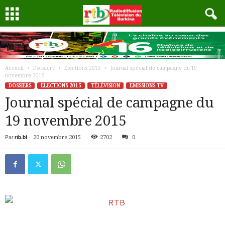
Accueil
Dossiers
Elections 2015
Journal spécial de campagne du 19
novembre 2015
DOSSIERS
ELECTIONS 2015
TÉLÉVISION
EMISSIONS TV
Journal spécial de campagne du
19 novembre 2015
Par
rtb.bf
-
20 novembre 2015
2702
0