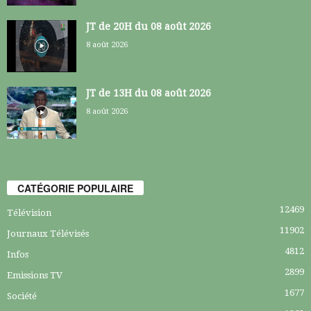
JT de 20H du 08 août 2026
8 août 2026
JT de 13H du 08 août 2026
8 août 2026
CATÉGORIE POPULAIRE
12469
Télévision
11902
Journaux Télévisés
4812
Infos
2899
Emissions TV
1677
Société