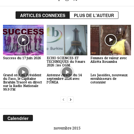
ARTICLES CONNEXES
PLUS DE L'AUTEUR
Success du 17 juin 2026
ECHO SCIENCES ET
Femmes de valeur avec
TECHNIQUES du 9 mars
Alizèta Rouamba
2026 : les OGM
Grand oral du Président
Antenne directe du 14
Les Jassides, nouveaux
du Faso, le Capitaine
septembre 2024 avec
envahisseurs de
Ibrahim Traoré en direct
l’ONEA
cotonnier
sur la Radio Nationale
99.9 FM
Calendrier
novembre 2015