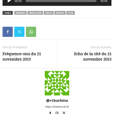
00:00
00:00
audio
TAGS
BURINA
EMISSION
FASO
RADIO
RTB
Article Précédent
Article Suivant
Fréquence onu du 21
Echo de la cité du 21
novembre 2015
novembre 2015
@rtburkina
https://wwww.rtb.bf