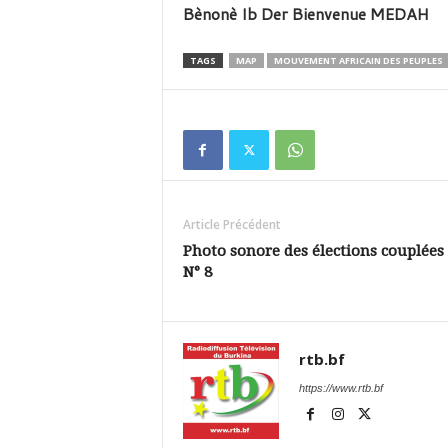
Bènonè Ib Der Bienvenue MEDAH
TAGS
MAP
MOUVEMENT AFRICAIN DES PEUPLES
Article Précédent
Photo sonore des élections couplées
N° 8
rtb.bf
https://www.rtb.bf