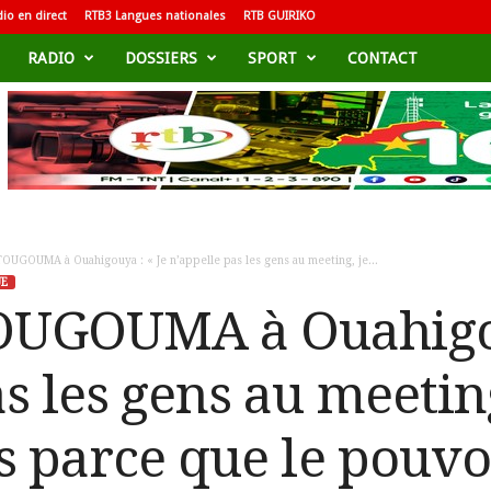
io en direct
RTB3 Langues nationales
RTB GUIRIKO
RADIO
DOSSIERS
SPORT
CONTACT
TOUGOUMA à Ouahigouya : « Je n’appelle pas les gens au meeting, je...
UE
TOUGOUMA à Ouahigou
s les gens au meeting
s parce que le pouvo