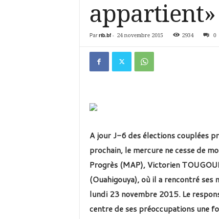
é
appartient»
v
i
s
Par
rtb.bf
-
24 novembre 2015
2934
0
i
o
n
d
u
B
u
r
k
i
A jour J-6 des élections couplées pr
n
prochain, le mercure ne cesse de mo
a
Progrès (MAP), Victorien TOUGOUMA
(Ouahigouya), où il a rencontré ses 
lundi 23 novembre 2015. Le responsa
centre de ses préoccupations une foi