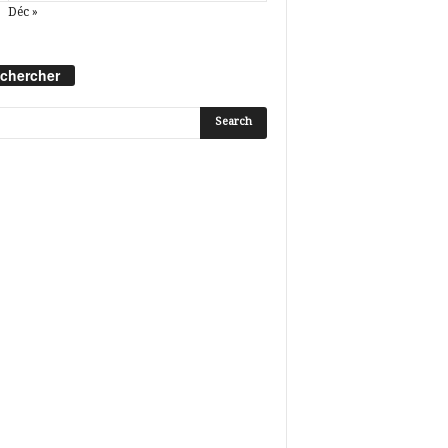
Déc »
chercher