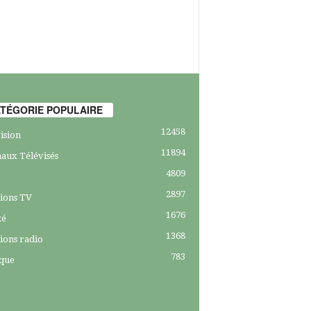
TÉGORIE POPULAIRE
12458
ision
11894
aux Télévisés
4809
2897
ions TV
1676
té
1368
ions radio
783
ique