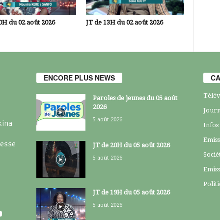
0H du 02 août 2026
JT de 13H du 02 août 2026
ENCORE PLUS NEWS
CA
Télév
Paroles de jeunes du 05 août
2026
Journ
5 août 2026
kina
Infos
Emiss
resse
JT de 20H du 05 août 2026
Socié
5 août 2026
Emiss
Polit
JT de 19H du 05 août 2026
5 août 2026