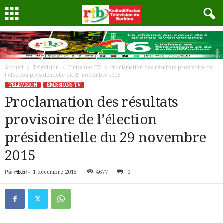
Accueil
Télévision
Emissions TV
Proclamation des résultats provisoire de
l’élection présidentielle du 29 novembre 2015
TÉLÉVISION
EMISSIONS TV
Proclamation des résultats
provisoire de l’élection
présidentielle du 29 novembre
2015
Par
rtb.bf
-
1 décembre 2015
4677
0