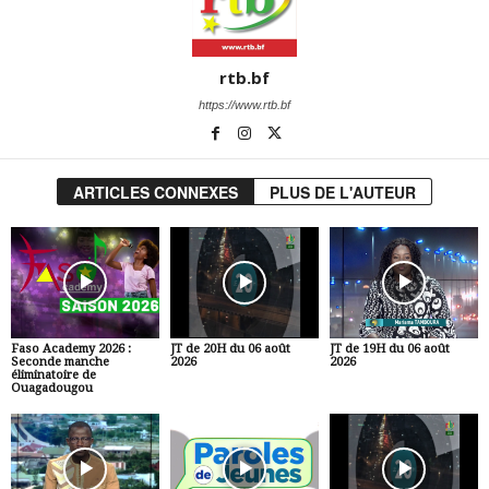
rtb.bf
https://www.rtb.bf
ARTICLES CONNEXES
PLUS DE L'AUTEUR
Faso Academy 2026 :
JT de 20H du 06 août
JT de 19H du 06 août
Seconde manche
2026
2026
éliminatoire de
Ouagadougou