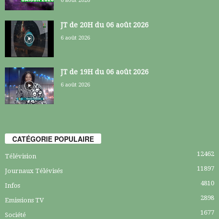
6 août 2026
JT de 20H du 06 août 2026
6 août 2026
JT de 19H du 06 août 2026
6 août 2026
CATÉGORIE POPULAIRE
12462
Télévision
11897
Journaux Télévisés
4810
Infos
2898
Emissions TV
1677
Société