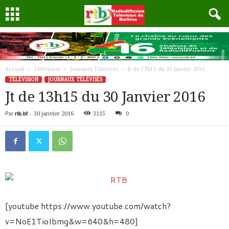
Accueil
Télévision
Journaux Télévisés
Jt de 13h15 du 30 Janvier 2016
TÉLÉVISION
JOURNAUX TÉLÉVISÉS
Jt de 13h15 du 30 Janvier 2016
Par
rtb.bf
-
30 janvier 2016
3115
0
[youtube https://www.youtube.com/watch?
v=NoE1TioIbmg&w=640&h=480]