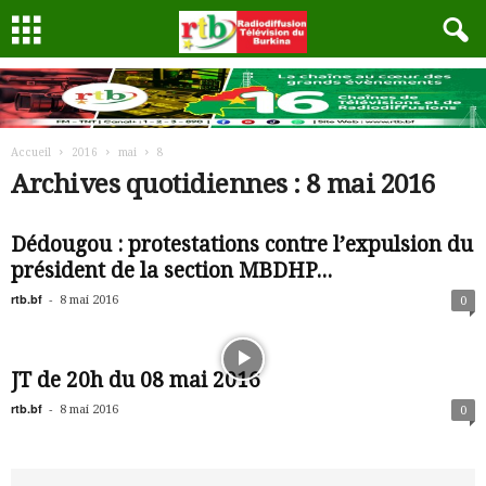
Accueil
2016
mai
8
Archives quotidiennes : 8 mai 2016
Dédougou : protestations contre l’expulsion du
président de la section MBDHP...
rtb.bf
-
8 mai 2016
0
JT de 20h du 08 mai 2016
rtb.bf
-
8 mai 2016
0