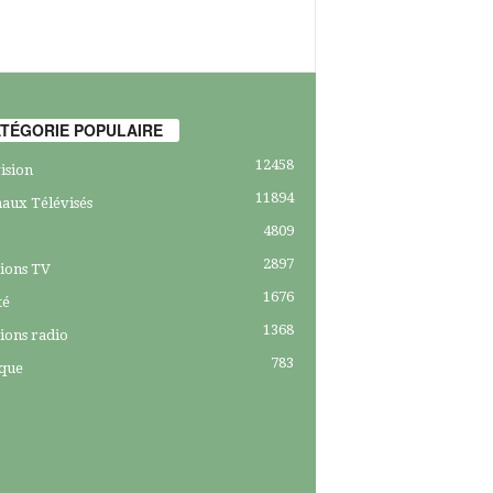
TÉGORIE POPULAIRE
12458
ision
11894
aux Télévisés
4809
2897
ions TV
1676
té
1368
ions radio
783
ique