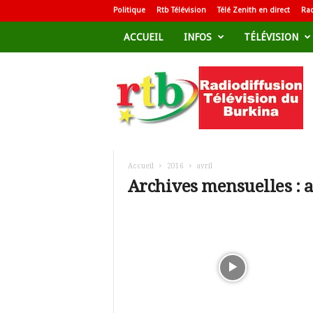
Politique
Rtb Télévision
Télé Zenith en direct
Rad
ACCUEIL
INFOS
TÉLÉVISION
R
a
d
i
o
d
i
f
Accueil
2016
avril
f
Archives mensuelles : a
u
s
i
o
n
T
é
l