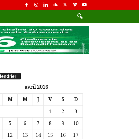
lendrier
avril 2016
M
M
J
V
S
D
1
2
3
5
6
7
8
9
10
12
13
14
15
16
17