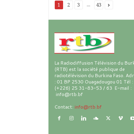
...
1
2
3
43
La Radiodiffusion Télévision du Bur
(RTB) est la société publique de
radiotélévision du Burkina Faso. Ad
: 01 BP 2530 Ouagadougou 01 Tél :
(+226) 25 31-83-53 / 63 E-mail :
info@rtb.bf
Contact:
info@rtb.bf