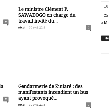
18
Le ministre Clément P.
SAWADOGO en charge du
25
travail invité du...
0
« M
rtb.bf
-
30 avril 2016
0
Re
la
Gendarmerie de Ziniaré : des
manifestants incendient un bus
ayant provoqué...
0
rtb.bf
-
30 avril 2016
0