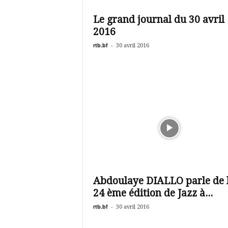
é
v
Le grand journal du 30 avril
i
2016
s
i
rtb.bf
-
30 avril 2016
o
n
d
u
B
u
r
k
i
n
a
Abdoulaye DIALLO parle de 
24 ème édition de Jazz à...
rtb.bf
-
30 avril 2016