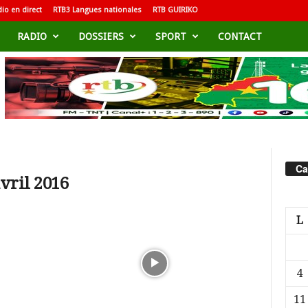
io en direct
RTB3 Langues nationales
RTB GUIRIKO
RADIO
DOSSIERS
SPORT
CONTACT
Ca
vril 2016
L
4
11