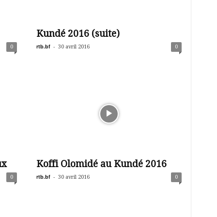
Kundé 2016 (suite)
rtb.bf
-
0
30 avril 2016
0
ux
Koffi Olomidé au Kundé 2016
rtb.bf
-
0
30 avril 2016
0